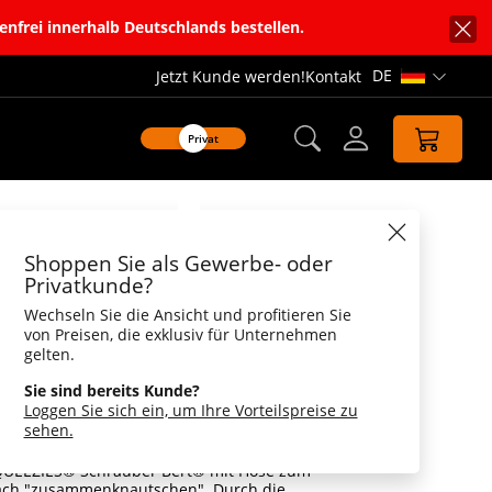
enfrei innerhalb Deutschlands bestellen.
DE
Jetzt Kunde werden!
Kontakt
Sprachnavi
Privat
Datenblatt
Shoppen Sie als Gewerbe- oder
r Bert®
Privatkunde?
Wechseln Sie die Ansicht und profitieren Sie
er Bert®, zum Stressabbau
von Preisen, die exklusiv für Unternehmen
t Ursprungsform wieder ein.
gelten.
en und repariert werden müssen, stresst das
Sie sind bereits Kunde?
. Dann ist es gut, wenn man einen Schrauber
Loggen Sie sich ein, um Ihre Vorteilspreise zu
t ihm ist jeder Werkstattbesuch total
sehen.
benschlüssel und Schraubendreher sorgt er
 so funktioniert, wie es soll – da hat Stress
QUEEZIES® Schrauber Bert® mit Hose zum
fach "zusammenknautschen". Durch die