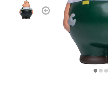
zurück
blättern