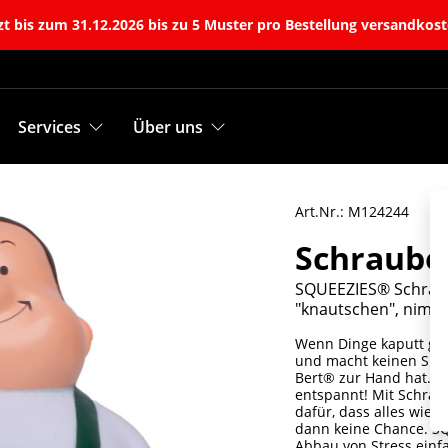
t bis zum 31.12.2026 bis zu 5 Muster pro Bestellung versandkost
Services
Über uns
Art.Nr.: M124244
Schraube
SQUEEZIES® Schraub
"knautschen", nimm
Wenn Dinge kaputt geh
und macht keinen Spaß
Bert® zur Hand hat. Mi
entspannt! Mit Schrau
dafür, dass alles wieder
dann keine Chance. S
Abbau von Stress ein