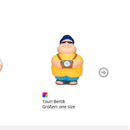
weiter
blättern
Touri Bert®
M
Größen: one size
Gr