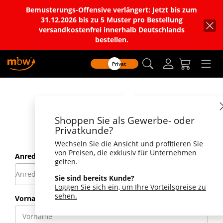
Bemusterungs-Offensive verlängert: Jetzt bis zum
31.12.2026 bis zu 5 Muster pro Bestellung
versandkostenfrei innerhalb Deutschlands
bestellen.
Privat
Kontakt
Shoppen Sie als Gewerbe- oder
Privatkunde?
Wechseln Sie die Ansicht und profitieren Sie
von Preisen, die exklusiv für Unternehmen
e
Anrede
gelten.
r
Sie sind bereits Kunde?
f
Loggen Sie sich ein, um Ihre Vorteilspreise zu
o
sehen.
r
d