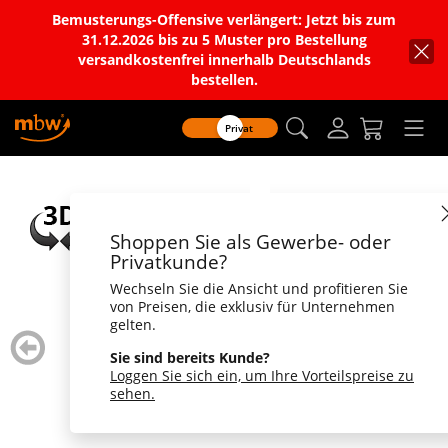
Bemusterungs-Offensive verlängert: Jetzt bis zum
31.12.2026 bis zu 5 Muster pro Bestellung
versandkostenfrei innerhalb Deutschlands
bestellen.
Privat
Shoppen Sie als Gewerbe- oder
Privatkunde?
Wechseln Sie die Ansicht und profitieren Sie
von Preisen, die exklusiv für Unternehmen
gelten.
zurück
weiter
blättern
blätte
Sie sind bereits Kunde?
Loggen Sie sich ein, um Ihre Vorteilspreise zu
sehen.