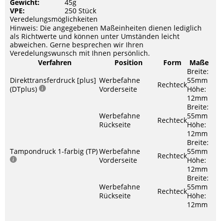
Gewicht:
45g
VPE:
250 Stück
Veredelungsmöglichkeiten
Hinweis: Die angegebenen Maßeinheiten dienen lediglich
als Richtwerte und können unter Umständen leicht
abweichen. Gerne besprechen wir Ihren
Veredelungswunsch mit Ihnen persönlich.
Verfahren
Position
Form
Maße
Breite:
Direkttransferdruck [plus]
Werbefahne
55mm
Rechteck
(DTplus)
Vorderseite
Höhe:
12mm
Breite:
Werbefahne
55mm
Rechteck
Rückseite
Höhe:
12mm
Breite:
Tampondruck 1-farbig (TP)
Werbefahne
55mm
Rechteck
Vorderseite
Höhe:
12mm
Breite:
Werbefahne
55mm
Rechteck
Rückseite
Höhe:
12mm