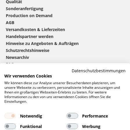
Qualität
Sonderanfertigung
Production on Demand
AGB
Versandkosten & Lieferzeiten
Handelspartner werden
Hinweise zu Angeboten & Aufträgen
Schutzrechtshinweise
Newsarchiv
FAQ
Datenschutzbestimmungen
Wir verwenden Cookies
®
mbw
kontaktieren
Wir können diese zur Analyse unserer Besucherdaten platzieren, um
unsere Webseite zu verbessern, personalisierte Inhalte anzuzeigen und
Ihnen ein großartiges Webseiten-Erlebnis zu bieten. Für weitere
Informationen zu den von uns verwendeten Cookies öffnen Sie die
0 46 06 / 94 02 - 0
Einstellungen.
Rufen Sie uns an
Kontaktformular
Notwendig
Performance
Anfrage
Funktional
Werbung
Soziale Netzwerke