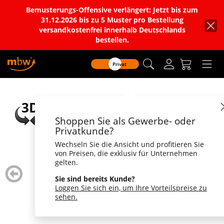
Bemusterungs-Offensive verlängert: Jetzt bis zum
31.12.2026 bis zu 5 Muster pro Bestellung
versandkostenfrei innerhalb Deutschlands
bestellen.
Privat
Shoppen Sie als Gewerbe- oder
Privatkunde?
Wechseln Sie die Ansicht und profitieren Sie
von Preisen, die exklusiv für Unternehmen
gelten.
zurück
weiter
blättern
blätte
Sie sind bereits Kunde?
Loggen Sie sich ein, um Ihre Vorteilspreise zu
sehen.