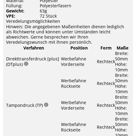
Material:
Polyester
Füllung:
Polyesterfasern
Gewicht:
63g
VPE:
72 Stück
Veredelungsmöglichkeiten
Hinweis: Die angegebenen Maßeinheiten dienen lediglich
als Richtwerte und können unter Umständen leicht
abweichen. Gerne besprechen wir Ihren
Veredelungswunsch mit Ihnen persönlich.
Verfahren
Position
Form
Maße
Breite:
Direkttransferdruck [plus]
Werbefahne
50mm
Rechteck
(DTplus)
Vorderseite
Höhe:
10mm
Breite:
Werbefahne
50mm
Rechteck
Rückseite
Höhe:
10mm
Breite:
Werbefahne
50mm
Tampondruck (TP)
Rechteck
Vorderseite
Höhe:
10mm
Breite:
Werbefahne
50mm
Rechteck
Rückseite
Höhe:
10mm