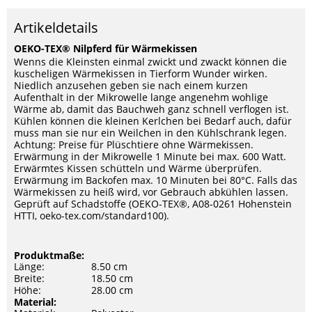
Artikeldetails
OEKO-TEX® Nilpferd für Wärmekissen
Wenns die Kleinsten einmal zwickt und zwackt können die
kuscheligen Wärmekissen in Tierform Wunder wirken.
Niedlich anzusehen geben sie nach einem kurzen
Aufenthalt in der Mikrowelle lange angenehm wohlige
Wärme ab, damit das Bauchweh ganz schnell verflogen ist.
Kühlen können die kleinen Kerlchen bei Bedarf auch, dafür
muss man sie nur ein Weilchen in den Kühlschrank legen.
Achtung: Preise für Plüschtiere ohne Wärmekissen.
Erwärmung in der Mikrowelle 1 Minute bei max. 600 Watt.
Erwärmtes Kissen schütteln und Wärme überprüfen.
Erwärmung im Backofen max. 10 Minuten bei 80°C. Falls das
Wärmekissen zu heiß wird, vor Gebrauch abkühlen lassen.
Geprüft auf Schadstoffe (OEKO-TEX®, A08-0261 Hohenstein
HTTI, oeko-tex.com/standard100).
Produktmaße:
Länge:
8.50 cm
Breite:
18.50 cm
Höhe:
28.00 cm
Material: