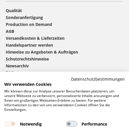
Qualität
Sonderanfertigung
Production on Demand
AGB
Versandkosten & Lieferzeiten
Handelspartner werden
Hinweise zu Angeboten & Aufträgen
Schutzrechtshinweise
Newsarchiv
FAQ
Datenschutzbestimmungen
Wir verwenden Cookies
®
mbw
kontaktieren
Wir können diese zur Analyse unserer Besucherdaten platzieren, um
unsere Webseite zu verbessern, personalisierte Inhalte anzuzeigen und
Ihnen ein großartiges Webseiten-Erlebnis zu bieten. Für weitere
Informationen zu den von uns verwendeten Cookies öffnen Sie die
0 46 06 / 94 02 - 0
Einstellungen.
Rufen Sie uns an
Kontaktformular
Notwendig
Performance
Anfrage