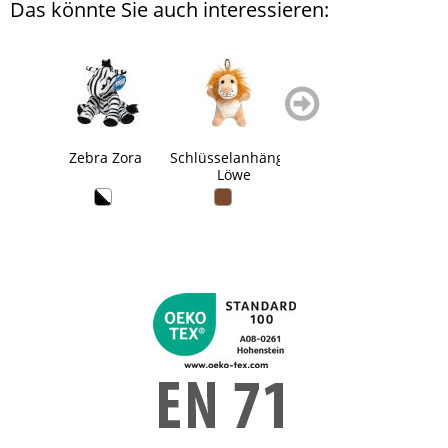
Das könnte Sie auch interessieren:
zurück
weiter
blättern
blättern
Zebra Zora
Schlüsselanhänger
Schmoozies®
Has
Löwe
Frosch