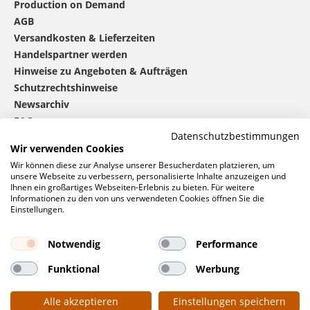
Production on Demand
AGB
Versandkosten & Lieferzeiten
Handelspartner werden
Hinweise zu Angeboten & Aufträgen
Schutzrechtshinweise
Newsarchiv
FAQ
Datenschutzbestimmungen
Wir verwenden Cookies
®
mbw
kontaktieren
Wir können diese zur Analyse unserer Besucherdaten platzieren, um
unsere Webseite zu verbessern, personalisierte Inhalte anzuzeigen und
Ihnen ein großartiges Webseiten-Erlebnis zu bieten. Für weitere
Informationen zu den von uns verwendeten Cookies öffnen Sie die
0 46 06 / 94 02 - 0
Einstellungen.
Rufen Sie uns an
Kontaktformular
Notwendig
Performance
Anfrage
Funktional
Werbung
Soziale Netzwerke
Alle akzeptieren
Einstellungen speichern