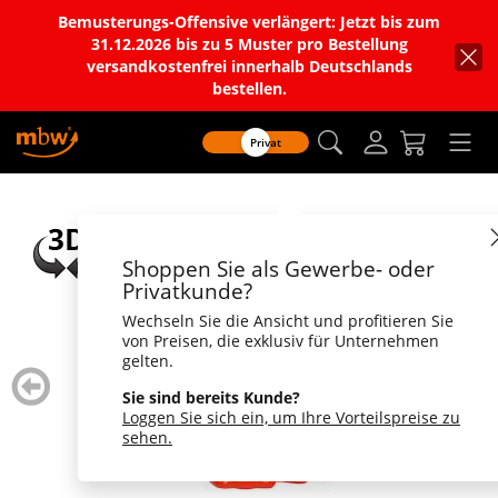
Bemusterungs-Offensive verlängert: Jetzt bis zum
31.12.2026 bis zu 5 Muster pro Bestellung
versandkostenfrei innerhalb Deutschlands
bestellen.
Privat
Shoppen Sie als Gewerbe- oder
Privatkunde?
Wechseln Sie die Ansicht und profitieren Sie
von Preisen, die exklusiv für Unternehmen
gelten.
zurück
weiter
blättern
blätte
Sie sind bereits Kunde?
Loggen Sie sich ein, um Ihre Vorteilspreise zu
sehen.