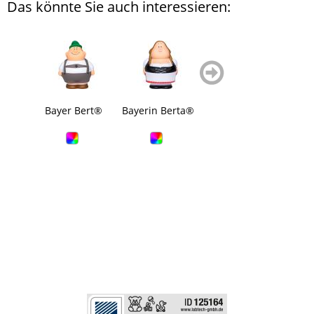
Das könnte Sie auch interessieren:
zurück
weiter
blättern
blättern
Bayer Bert®
Bayerin Berta®
Landwirt Bert®
Bade