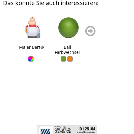
Das könnte Sie auch interessieren:
zurück
weiter
blättern
blättern
Maler Bert®
Ball
Badeente Wings
Quie
Farbwechsel
K