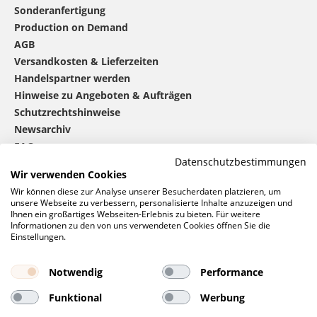
Sonderanfertigung
Production on Demand
AGB
Versandkosten & Lieferzeiten
Handelspartner werden
Hinweise zu Angeboten & Aufträgen
Schutzrechtshinweise
Newsarchiv
FAQ
Datenschutzbestimmungen
Wir verwenden Cookies
®
mbw
kontaktieren
Wir können diese zur Analyse unserer Besucherdaten platzieren, um
unsere Webseite zu verbessern, personalisierte Inhalte anzuzeigen und
Ihnen ein großartiges Webseiten-Erlebnis zu bieten. Für weitere
Informationen zu den von uns verwendeten Cookies öffnen Sie die
0 46 06 / 94 02 - 0
Einstellungen.
Rufen Sie uns an
Kontaktformular
Notwendig
Performance
Anfrage
Funktional
Werbung
Soziale Netzwerke