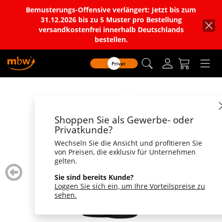
Bemusterungs-Offensive verlängert: Jetzt bis zum
31.12.2026 bis zu 5 Muster pro Bestellung
versandkostenfrei innerhalb Deutschlands
bestellen.
Privat
Shoppen Sie als Gewerbe- oder
Privatkunde?
Wechseln Sie die Ansicht und profitieren Sie
von Preisen, die exklusiv für Unternehmen
gelten.
zurück
weiter
blättern
blätte
Sie sind bereits Kunde?
Loggen Sie sich ein, um Ihre Vorteilspreise zu
sehen.