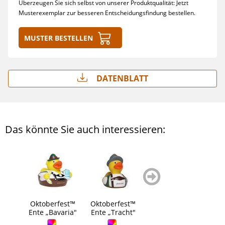
Überzeugen Sie sich selbst von unserer Produktqualität: Jetzt
Musterexemplar zur besseren Entscheidungsfindung bestellen.
Muster bestellen
Datenblatt
Das könnte Sie auch interessieren:
zurück
weiter
blättern
blättern
Oktoberfest™
Oktoberfest™
Oktoberfest™
Okt
Ente „Bavaria"
Ente „Tracht"
Ente „München"
B