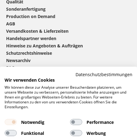
Qualität
Sonderanfertigung
Production on Demand
AGB
Versandkosten & Lieferzeiten
Handelspartner werden
Hinweise zu Angeboten & Aufträgen
Schutzrechtshinweise
Newsarchiv
FAQ
Datenschutzbestimmungen
Wir verwenden Cookies
®
mbw
kontaktieren
Wir können diese zur Analyse unserer Besucherdaten platzieren, um
unsere Webseite zu verbessern, personalisierte Inhalte anzuzeigen und
Ihnen ein großartiges Webseiten-Erlebnis zu bieten. Für weitere
Informationen zu den von uns verwendeten Cookies öffnen Sie die
0 46 06 / 94 02 - 0
Einstellungen.
Rufen Sie uns an
Kontaktformular
Notwendig
Performance
Anfrage
Funktional
Werbung
Soziale Netzwerke