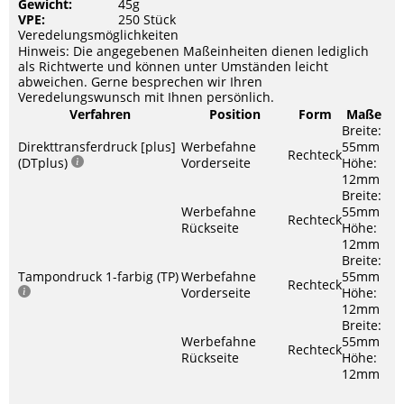
Gewicht:
45g
VPE:
250 Stück
Veredelungsmöglichkeiten
Hinweis: Die angegebenen Maßeinheiten dienen lediglich
als Richtwerte und können unter Umständen leicht
abweichen. Gerne besprechen wir Ihren
Veredelungswunsch mit Ihnen persönlich.
Verfahren
Position
Form
Maße
Breite:
Direkttransferdruck [plus]
Werbefahne
55mm
Rechteck
(DTplus)
Vorderseite
Höhe:
12mm
Breite:
Werbefahne
55mm
Rechteck
Rückseite
Höhe:
12mm
Breite:
Tampondruck 1-farbig (TP)
Werbefahne
55mm
Rechteck
Vorderseite
Höhe:
12mm
Breite:
Werbefahne
55mm
Rechteck
Rückseite
Höhe:
12mm