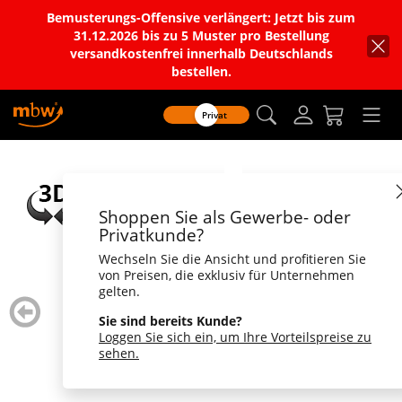
Bemusterungs-Offensive verlängert: Jetzt bis zum
31.12.2026 bis zu 5 Muster pro Bestellung
versandkostenfrei innerhalb Deutschlands
bestellen.
Privat
Shoppen Sie als Gewerbe- oder
Privatkunde?
Wechseln Sie die Ansicht und profitieren Sie
von Preisen, die exklusiv für Unternehmen
gelten.
zurück
weiter
blättern
blätte
Sie sind bereits Kunde?
Loggen Sie sich ein, um Ihre Vorteilspreise zu
sehen.