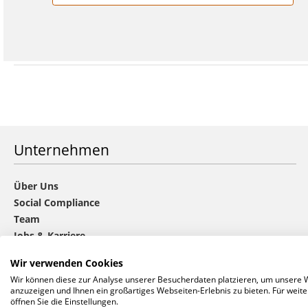
Unternehmen
Über Uns
Social Compliance
Team
Jobs & Karriere
Nachhaltigkeit
Wir verwenden Cookies
Die CHOICE-Gruppe
Wir können diese zur Analyse unserer Besucherdaten platzieren, um unsere We
Datenschutz
anzuzeigen und Ihnen ein großartiges Webseiten-Erlebnis zu bieten. Für wei
Cookie-Einstellungen anpassen
öffnen Sie die Einstellungen.