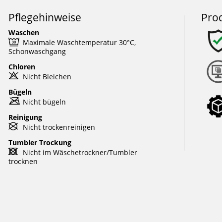
Pflegehinweise
Pro
Waschen
e
Maximale Waschtemperatur 30°C,
Schonwaschgang
Chloren
o
Nicht Bleichen
Bügeln
m
Nicht bügeln
Reinigung
U
Nicht trockenreinigen
Tumbler Trockung
d
Nicht im Wäschetrockner/Tumbler
trocknen