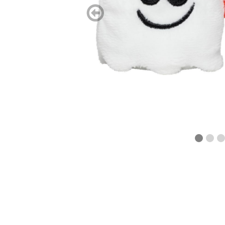
zurück
blättern