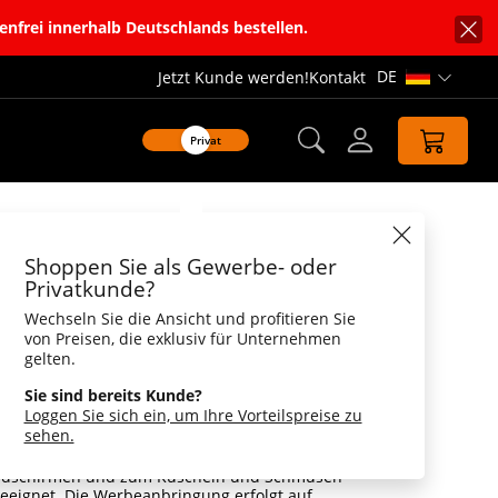
enfrei innerhalb Deutschlands bestellen.
DE
Jetzt Kunde werden!
Kontakt
Sprachnavi
Privat
Datenblatt
Shoppen Sie als Gewerbe- oder
es® Teamgeist
Privatkunde?
Wechseln Sie die Ansicht und profitieren Sie
ist, perfekt geeignet zum Reinigen von
von Preisen, die exklusiv für Unternehmen
splays, Unterseite aus Mikrofaser
gelten.
esser liegen die kleinen, weichen
Sie sind bereits Kunde?
er MiniFeet® Serie perfekt in der Hand. Doch
Loggen Sie sich ein, um Ihre Vorteilspreise zu
ltiere können noch mehr als nur niedlich aus
sehen.
 einer Unterseite aus Mikrofaser eignen sie
ung glatter Oberflächen, wie z.B.
ildschirmen und zum Kuscheln und Schmusen
geeignet. Die Werbeanbringung erfolgt auf