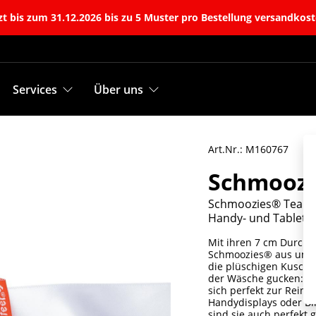
t bis zum 31.12.2026 bis zu 5 Muster pro Bestellung versandkost
Services
Über uns
Art.Nr.: M160767
Schmoozi
Schmoozies® Teamge
Handy- und Tabletdi
Mit ihren 7 cm Durchm
Schmoozies® aus unser
die plüschigen Kusche
der Wäsche gucken: Mit
sich perfekt zur Reinig
Handydisplays oder B
sind sie auch perfekt 