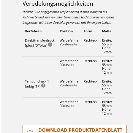
Veredelungsmöglichkeiten
Hinweis: Die angegebenen Maßeinheiten dienen lediglich als
Richtwerte und können unter Umständen leicht abweichen. Gerne
besprechen wir Ihren Veredelungswunsch mit Ihnen persönlich.
Verfahren
Position
Form
Maße
Direkttransferdruck
Werbefahne
Rechteck
Breite:
Vorderseite
55mm
[plus] (DTplus)
Höhe:
12mm
Werbefahne
Rechteck
Breite:
Rückseite
55mm
Höhe:
12mm
Tampondruck 1-
Werbefahne
Rechteck
Breite:
Vorderseite
55mm
farbig (TP)
Höhe:
12mm
Werbefahne
Rechteck
Breite:
Rückseite
55mm
Höhe:
12mm
Download Produktdatenblatt