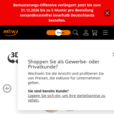
Bemusterungs-Offensive verlängert: Jetzt bis zum
31.12.2026 bis zu 5 Muster pro Bestellung
versandkostenfrei innerhalb Deutschlands
bestellen.
Privat
Shoppen Sie als Gewerbe- oder
Privatkunde?
Wechseln Sie die Ansicht und profitieren Sie
von Preisen, die exklusiv für Unternehmen
gelten.
zurück
weiter
blättern
blätte
Sie sind bereits Kunde?
Loggen Sie sich ein, um Ihre Vorteilspreise zu
sehen.