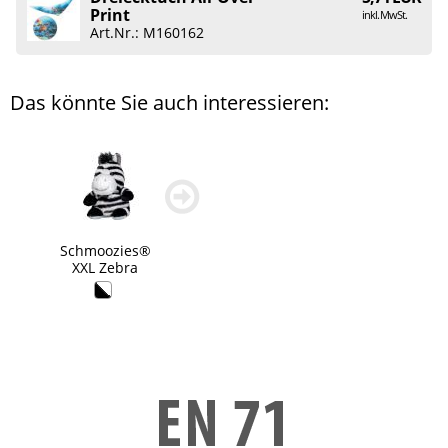
Print
inkl. MwSt.
Art.Nr.: M160162
Das könnte Sie auch interessieren:
zurück
weiter
blättern
blättern
Schmoozies®
XXL Zebra