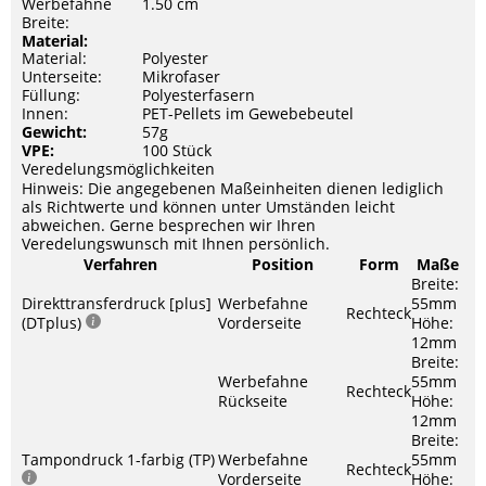
Werbefahne
1.50 cm
Breite:
Material:
Material:
Polyester
Unterseite:
Mikrofaser
Füllung:
Polyesterfasern
Innen:
PET-Pellets im Gewebebeutel
Gewicht:
57g
VPE:
100 Stück
Veredelungsmöglichkeiten
Hinweis: Die angegebenen Maßeinheiten dienen lediglich
als Richtwerte und können unter Umständen leicht
abweichen. Gerne besprechen wir Ihren
Veredelungswunsch mit Ihnen persönlich.
Verfahren
Position
Form
Maße
Breite:
Direkttransferdruck [plus]
Werbefahne
55mm
Rechteck
(DTplus)
Vorderseite
Höhe:
12mm
Breite:
Werbefahne
55mm
Rechteck
Rückseite
Höhe:
12mm
Breite:
Tampondruck 1-farbig (TP)
Werbefahne
55mm
Rechteck
Vorderseite
Höhe: