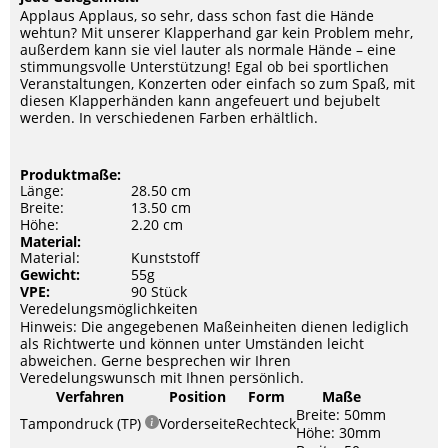
Applaus Applaus, so sehr, dass schon fast die Hände
wehtun? Mit unserer Klapperhand gar kein Problem mehr,
außerdem kann sie viel lauter als normale Hände – eine
stimmungsvolle Unterstützung! Egal ob bei sportlichen
Veranstaltungen, Konzerten oder einfach so zum Spaß, mit
diesen Klapperhänden kann angefeuert und bejubelt
werden. In verschiedenen Farben erhältlich.
Produktmaße:
Länge:
28.50 cm
Breite:
13.50 cm
Höhe:
2.20 cm
Material:
Material:
Kunststoff
Gewicht:
55g
VPE:
90 Stück
Veredelungsmöglichkeiten
Hinweis: Die angegebenen Maßeinheiten dienen lediglich
als Richtwerte und können unter Umständen leicht
abweichen. Gerne besprechen wir Ihren
Veredelungswunsch mit Ihnen persönlich.
Verfahren
Position
Form
Maße
Breite: 50mm
Tampondruck (TP)
Vorderseite
Rechteck
Höhe: 30mm