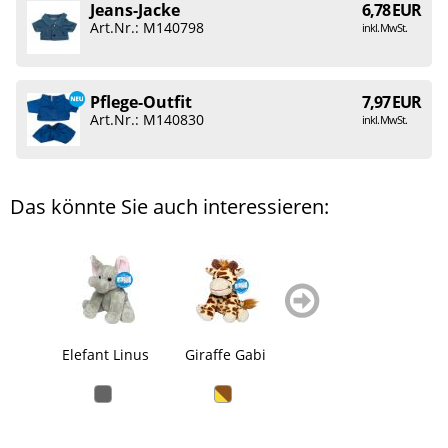
Jeans-Jacke
6,78 EUR
Art.Nr.: M140798
inkl. MwSt.
Pflege-Outfit
7,97 EUR
Art.Nr.: M140830
inkl. MwSt.
Das könnte Sie auch interessieren:
zurück
weiter
blättern
blättern
Elefant Linus
Giraffe Gabi
Schlüsselanhänger
Schlü
Fuchs