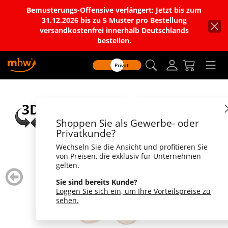
Bemusterungs-Offensive verlängert: Jetzt bis zum
31.12.2026 bis zu 5 Muster pro Bestellung
versandkostenfrei innerhalb Deutschlands
bestellen.
Privat
Shoppen Sie als Gewerbe- oder
Privatkunde?
Wechseln Sie die Ansicht und profitieren Sie
von Preisen, die exklusiv für Unternehmen
gelten.
zurück
weiter
blättern
blätte
Sie sind bereits Kunde?
Loggen Sie sich ein, um Ihre Vorteilspreise zu
sehen.