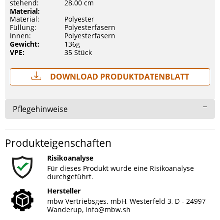
stehend:
28.00 cm
Material:
Material:
Polyester
Füllung:
Polyesterfasern
Innen:
Polyesterfasern
Gewicht:
136g
VPE:
35 Stück
Download Produktdatenblatt
Pflegehinweise
Produkteigenschaften
Risikoanalyse
Für dieses Produkt wurde eine Risikoanalyse
durchgeführt.
Hersteller
mbw Vertriebsges. mbH, Westerfeld 3, D - 24997
Wanderup,
info@mbw.sh