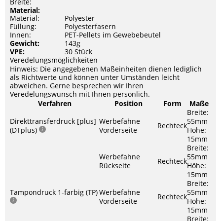
Breite:
Material:
Material:
Polyester
Füllung:
Polyesterfasern
Innen:
PET-Pellets im Gewebebeutel
Gewicht:
143g
VPE:
30 Stück
Veredelungsmöglichkeiten
Hinweis: Die angegebenen Maßeinheiten dienen lediglich
als Richtwerte und können unter Umständen leicht
abweichen. Gerne besprechen wir Ihren
Veredelungswunsch mit Ihnen persönlich.
Verfahren
Position
Form
Maße
Breite:
Direkttransferdruck [plus]
Werbefahne
55mm
Rechteck
(DTplus)
Vorderseite
Höhe:
15mm
Breite:
Werbefahne
55mm
Rechteck
Rückseite
Höhe:
15mm
Breite:
Tampondruck 1-farbig (TP)
Werbefahne
55mm
Rechteck
Vorderseite
Höhe:
15mm
Breite: