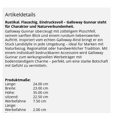
Artikeldetails
Rustikal. Flauschig. Eindrucksvoll – Galloway Gunnar steht
für Charakter und Naturverbundenheit.
Galloway Gunnar überzeugt mit zotteligem Plüschfell,
seinem sanften Blick und einem rundum liebenswerten
Auftritt. Inspiriert vom echten Galloway-Rind bringt er ein
Stück Landidylle in jede Umgebung – ideal für Marken mit
Naturbezug, Regionalität oder handwerklicher Tradition. Mit
einem individuell bedruckbaren Accessoire wird Galloway
Gunnar zum wirkungsvollen Werbeträger mit
bodenständigem Charme – perfekt, um eine starke Botschaft
mit Gefühl zu vermitteln.
Produktmaße:
Länge:
24.00 cm
Breite:
23.00 cm
Höhe:
35.00 cm
sitzend:
22.50 cm
Werbefahne
7.50 cm
Länge:
Werbefahne
2.00 cm