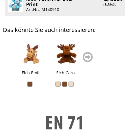
Print
inkl. MwSt.
Art.Nr.: M140910
Das könnte Sie auch interessieren:
zurück
weiter
blättern
blättern
Elch Emil
Elch Caro
Elch Anton
Hus