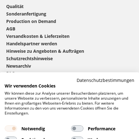
Qualität
Sonderanfertigung
Production on Demand
AGB
Versandkosten & Lieferzeiten
Handelspartner werden
Hinweise zu Angeboten & Aufträgen
Schutzrechtshinweise
Newsarchiv
FAQ
Datenschutzbestimmungen
Wir verwenden Cookies
®
mbw
kontaktieren
Wir können diese zur Analyse unserer Besucherdaten platzieren, um
unsere Webseite zu verbessern, personalisierte Inhalte anzuzeigen und
Ihnen ein großartiges Webseiten-Erlebnis zu bieten. Für weitere
Informationen zu den von uns verwendeten Cookies öffnen Sie die
0 46 06 / 94 02 - 0
Einstellungen.
Rufen Sie uns an
Kontaktformular
Notwendig
Performance
Anfrage