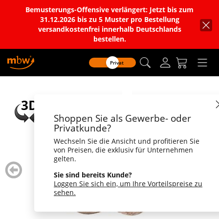
Bemusterungs-Offensive verlängert: Jetzt bis zum
31.12.2026 bis zu 5 Muster pro Bestellung
versandkostenfrei innerhalb Deutschlands
bestellen.
Privat
Shoppen Sie als Gewerbe- oder
Privatkunde?
Wechseln Sie die Ansicht und profitieren Sie
von Preisen, die exklusiv für Unternehmen
gelten.
zurück
weiter
blättern
blätte
Sie sind bereits Kunde?
Loggen Sie sich ein, um Ihre Vorteilspreise zu
sehen.