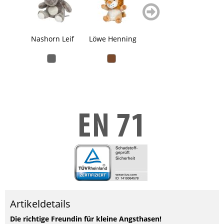
zurück
weiter
blättern
blättern
Nashorn Leif
Löwe Henning
Schmoozies®
O
Orange
Artikeldetails
Die richtige Freundin für kleine Angsthasen!