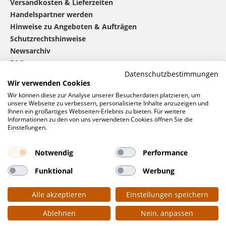
Versandkosten & Lieferzeiten
Handelspartner werden
Hinweise zu Angeboten & Aufträgen
Schutzrechtshinweise
Newsarchiv
FAQ
Datenschutzbestimmungen
Wir verwenden Cookies
®
mbw
kontaktieren
Wir können diese zur Analyse unserer Besucherdaten platzieren, um
unsere Webseite zu verbessern, personalisierte Inhalte anzuzeigen und
Ihnen ein großartiges Webseiten-Erlebnis zu bieten. Für weitere
Informationen zu den von uns verwendeten Cookies öffnen Sie die
0 46 06 / 94 02 - 0
Einstellungen.
Rufen Sie uns an
Kontaktformular
Notwendig
Performance
Anfrage
Funktional
Werbung
Soziale Netzwerke
Alle akzeptieren
Einstellungen speichern
Ablehnen
Nein, anpassen