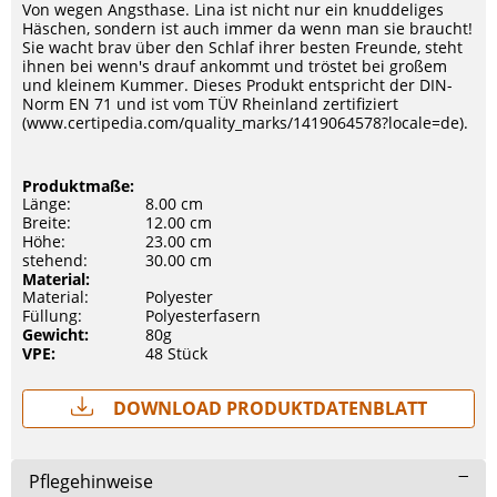
Von wegen Angsthase. Lina ist nicht nur ein knuddeliges
Häschen, sondern ist auch immer da wenn man sie braucht!
Sie wacht brav über den Schlaf ihrer besten Freunde, steht
ihnen bei wenn's drauf ankommt und tröstet bei großem
und kleinem Kummer. Dieses Produkt entspricht der DIN-
Norm EN 71 und ist vom TÜV Rheinland zertifiziert
(www.certipedia.com/quality_marks/1419064578?locale=de).
Produktmaße:
Länge:
8.00 cm
Breite:
12.00 cm
Höhe:
23.00 cm
stehend:
30.00 cm
Material:
Material:
Polyester
Füllung:
Polyesterfasern
Gewicht:
80g
VPE:
48 Stück
Download Produktdatenblatt
Pflegehinweise