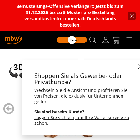
Bemusterungs-Offensive verlängert: Jetzt bis zum
31.12.2026 bis zu 5 Muster pro Bestellung
versandkostenfrei innerhalb Deutschlands
bestellen.
Privat
Shoppen Sie als Gewerbe- oder
Privatkunde?
Wechseln Sie die Ansicht und profitieren Sie
von Preisen, die exklusiv für Unternehmen
gelten.
zurück
weiter
blättern
blätte
Sie sind bereits Kunde?
Loggen Sie sich ein, um Ihre Vorteilspreise zu
sehen.