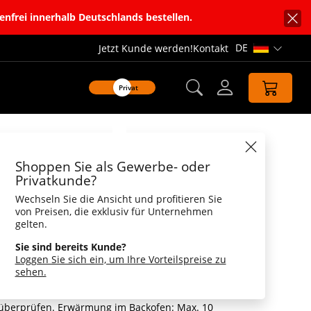
enfrei innerhalb Deutschlands bestellen.
DE
Jetzt Kunde werden!
Kontakt
Sprachnavi
Privat
Datenblatt
Shoppen Sie als Gewerbe- oder
r Wärmekissen
Privatkunde?
Wechseln Sie die Ansicht und profitieren Sie
ür Wärmekissen
von Preisen, die exklusiv für Unternehmen
gelten.
 kommen sie daher, die neuen Wechselbezüge
ärchen, Häschen, Panda oder Fuchs: Mit
Sie sind bereits Kunde?
esigns sind Bauchweh oder Magenschmerzen
Loggen Sie sich ein, um Ihre Vorteilspreise zu
rschlossen werden die Bezüge mit einem
tung: Preise für Plüschtiere ohne Wärmekissen.
sehen.
ehlen wir folgende Anwendung: Erwärmung in
Minute bei max. 600 Watt. Erwärmtes Kissen
überprüfen. Erwärmung im Backofen: Max. 10