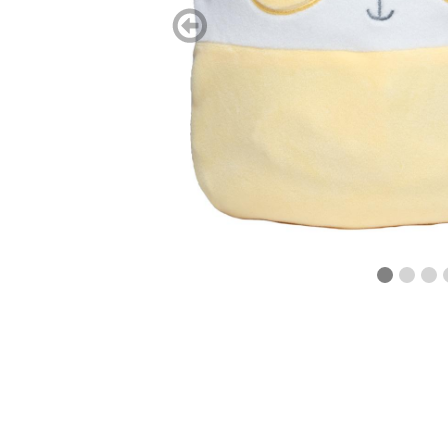
zurück
blättern