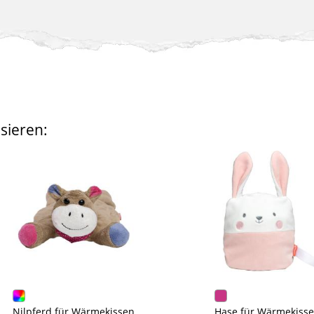
sieren:
Nilpferd für Wärmekissen
Hase für Wärmekiss