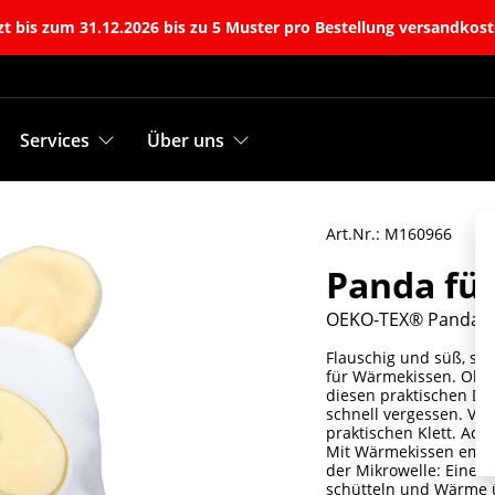
t bis zum 31.12.2026 bis zu 5 Muster pro Bestellung versandkost
Services
Über uns
Art.Nr.: M160966
Panda fü
OEKO-TEX® Panda f
Flauschig und süß, so
für Wärmekissen. Ob B
diesen praktischen D
schnell vergessen. Ve
praktischen Klett. Ach
Mit Wärmekissen empf
der Mikrowelle: Eine 
schütteln und Wärme 