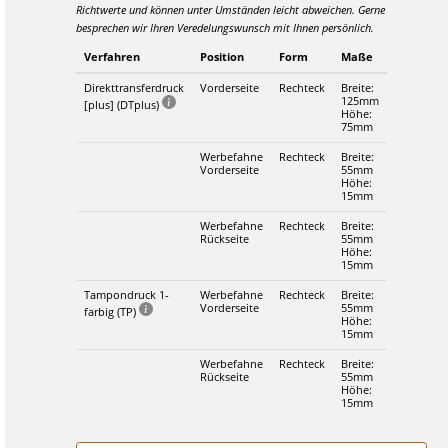
Richtwerte und können unter Umständen leicht abweichen. Gerne
besprechen wir Ihren Veredelungswunsch mit Ihnen persönlich.
Verfahren
Position
Form
Maße
Direkttransferdruck
Vorderseite
Rechteck
Breite:
125mm
[plus] (DTplus)
Höhe:
75mm
Werbefahne
Rechteck
Breite:
Vorderseite
55mm
Höhe:
15mm
Werbefahne
Rechteck
Breite:
Rückseite
55mm
Höhe:
15mm
Tampondruck 1-
Werbefahne
Rechteck
Breite:
Vorderseite
55mm
farbig (TP)
Höhe:
15mm
Werbefahne
Rechteck
Breite:
Rückseite
55mm
Höhe:
15mm