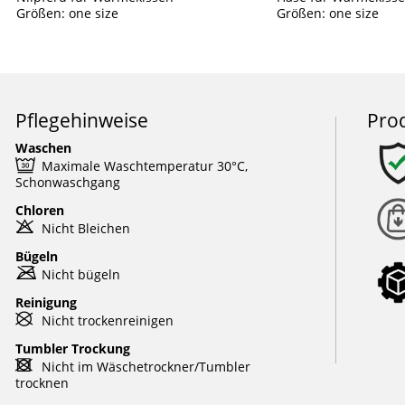
Größen: one size
Größen: one size
Pflegehinweise
Pro
Waschen
e
Maximale Waschtemperatur 30°C,
Schonwaschgang
Chloren
o
Nicht Bleichen
Bügeln
m
Nicht bügeln
Reinigung
U
Nicht trockenreinigen
Tumbler Trockung
d
Nicht im Wäschetrockner/Tumbler
trocknen