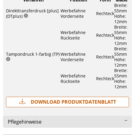
Breite:
Direkttransferdruck [plus]
Werbefahne
55mm
Rechteck
(DTplus)
Vorderseite
Höhe:
12mm
Breite:
Werbefahne
55mm
Rechteck
Rückseite
Höhe:
12mm
Breite:
Tampondruck 1-farbig (TP)
Werbefahne
55mm
Rechteck
Vorderseite
Höhe:
12mm
Breite:
Werbefahne
55mm
Rechteck
Rückseite
Höhe:
12mm
Download Produktdatenblatt
Pflegehinweise