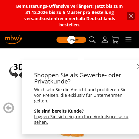
Bemusterungs-Offensive verlängert: Jetzt bis zum
31.12.2026 bis zu 5 Muster pro Bestellung
versandkostenfrei innerhalb Deutschlands
bestellen.
Privat
Shoppen Sie als Gewerbe- oder
Privatkunde?
Wechseln Sie die Ansicht und profitieren Sie
von Preisen, die exklusiv für Unternehmen
gelten.
zurück
weiter
blättern
blätte
Sie sind bereits Kunde?
Loggen Sie sich ein, um Ihre Vorteilspreise zu
sehen.