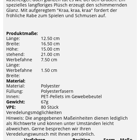
spezielles langfloriges Plüsch erzeugt den schimmernden
Glanz. Mit aufgeregtem "Kraa, kraa, kraa" fordert der
fröhliche Rabe zum Spielen und Schmusen auf.
Produktmaße:
Länge:
12.50 cm
Breite:
16.50 cm
Höhe:
15.00 cm
stehend:
21.00 cm
Werbefahne
7.50 cm
Länge:
Werbefahne
1.50 cm
Breite:
Material:
Material:
Polyester
Füllung:
Polyesterfasern
Innen:
PET-Pellets im Gewebebeutel
Gewicht:
67g
VPE:
80 Stück
Veredelungsmöglichkeiten
Hinweis: Die angegebenen Maßeinheiten dienen lediglich
als Richtwerte und können unter Umständen leicht
abweichen. Gerne besprechen wir Ihren
Veredelungswunsch mit Ihnen persönlich.
Verfahren
Position
Form
Maße