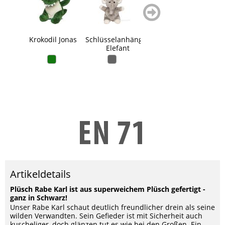
zurück
weiter
blättern
blättern
Krokodil Jonas
Schlüsselanhänger
Schmoozies®
Grei
Elefant
Krake
Quiet
Artikeldetails
Plüsch Rabe Karl ist aus superweichem Plüsch gefertigt -
ganz in Schwarz!
Unser Rabe Karl schaut deutlich freundlicher drein als seine
wilden Verwandten. Sein Gefieder ist mit Sicherheit auch
kuscheliger, doch glänzen tut es wie bei den Großen. Ein