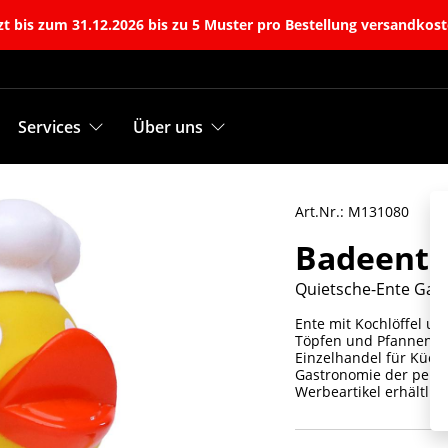
t bis zum 31.12.2026 bis zu 5 Muster pro Bestellung versandkost
Services
Über uns
Art.Nr.: M131080
Badeente
Quietsche-Ente Gas
Ente mit Kochlöffel un
Töpfen und Pfannen, 
Einzelhandel für Küch
Gastronomie der perfek
Werbeartikel erhältlich