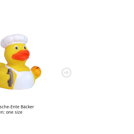
weiter
blättern
sche-Ente Bäcker
n: one size