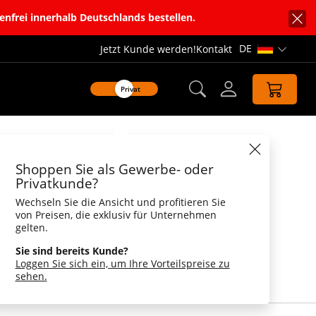
enfrei innerhalb Deutschlands bestellen.
DE
Jetzt Kunde werden!
Kontakt
Sprachnavi
Privat
Datenblatt
Shoppen Sie als Gewerbe- oder
 Koch
Privatkunde?
Wechseln Sie die Ansicht und profitieren Sie
tronomie
von Preisen, die exklusiv für Unternehmen
gelten.
d Bratpfanne. Für Kochschulen, Hersteller von
den Buchhandel für Kochbücher und den
Sie sind bereits Kunde?
en und Küchenbedarf sowie für die
Loggen Sie sich ein, um Ihre Vorteilspreise zu
te Werbeartikel. Optional auch als bedruckter
.
sehen.