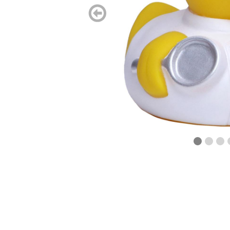
zurück
blättern