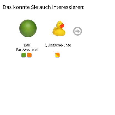
Das könnte Sie auch interessieren:
zurück
weiter
blättern
blättern
Ball
Quietsche-Ente
Quietsche-Ente
Bade
Farbwechsel