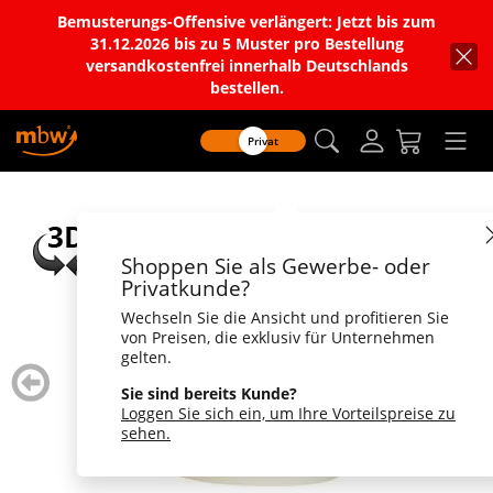
Bemusterungs-Offensive verlängert: Jetzt bis zum
31.12.2026 bis zu 5 Muster pro Bestellung
versandkostenfrei innerhalb Deutschlands
bestellen.
Privat
Shoppen Sie als Gewerbe- oder
Privatkunde?
Wechseln Sie die Ansicht und profitieren Sie
von Preisen, die exklusiv für Unternehmen
gelten.
zurück
weiter
blättern
blätte
Sie sind bereits Kunde?
Loggen Sie sich ein, um Ihre Vorteilspreise zu
sehen.