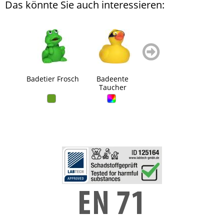
Das könnte Sie auch interessieren:
zurück
weiter
blättern
blättern
Badetier Frosch
Badeente
Badeente
Quie
Taucher
Chemiker
Ge