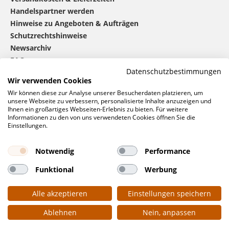
Handelspartner werden
Hinweise zu Angeboten & Aufträgen
Schutzrechtshinweise
Newsarchiv
FAQ
Datenschutzbestimmungen
Wir verwenden Cookies
®
mbw
kontaktieren
Wir können diese zur Analyse unserer Besucherdaten platzieren, um
unsere Webseite zu verbessern, personalisierte Inhalte anzuzeigen und
Ihnen ein großartiges Webseiten-Erlebnis zu bieten. Für weitere
Informationen zu den von uns verwendeten Cookies öffnen Sie die
0 46 06 / 94 02 - 0
Einstellungen.
Rufen Sie uns an
Kontaktformular
Notwendig
Performance
Anfrage
Funktional
Werbung
Soziale Netzwerke
Alle akzeptieren
Einstellungen speichern
Ablehnen
Nein, anpassen