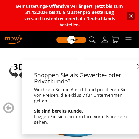
Bemusterungs-Offensive verlängert: Jetzt bis zum
31.12.2026 bis zu 5 Muster pro Bestellung
versandkostenfrei innerhalb Deutschlands
bestellen.
Privat
Shoppen Sie als Gewerbe- oder
Privatkunde?
Wechseln Sie die Ansicht und profitieren Sie
von Preisen, die exklusiv für Unternehmen
gelten.
zurück
weiter
blättern
blätte
Sie sind bereits Kunde?
Loggen Sie sich ein, um Ihre Vorteilspreise zu
sehen.