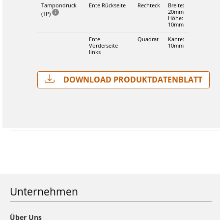
Tampondruck
Ente Rückseite
Rechteck
Breite:
20mm
(TP)
Höhe:
10mm
Ente
Quadrat
Kante:
Vorderseite
10mm
links
Download Produktdatenblatt
Unternehmen
Über Uns