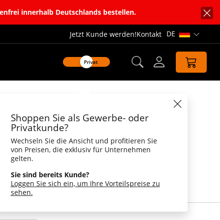
enfrei innerhalb Deutschlands bestellen.
DE
Jetzt Kunde werden!
Kontakt
Sprachnavi
Privat
Datenblatt
Shoppen Sie als Gewerbe- oder
e-Ente Zimmermann
Privatkunde?
Wechseln Sie die Ansicht und profitieren Sie
mmermann
von Preisen, die exklusiv für Unternehmen
gelten.
ft mit Zimmermannshammer und stabilem
esche Erpel bereit für jegliche Einsätze - auch
Sie sind bereits Kunde?
etschvergnügt zimmert er das Gerüst für ein
Loggen Sie sich ein, um Ihre Vorteilspreise zu
sehen.