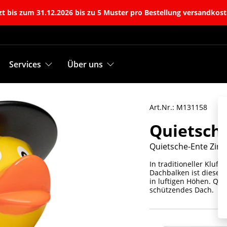
t bis zum 31.12.2026 bis zu 5 Muster pro Bestellung versandkost
Services
Über uns
Art.Nr.: M131158
Quietsch
Quietsche-Ente Zi
In traditioneller Klu
Dachbalken ist dieser f
in luftigen Höhen. Qui
schützendes Dach.