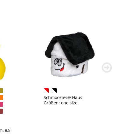
weiter
blättern
Schmoozies® Haus
Größen: one size
m, 8,5