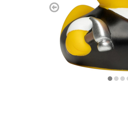
zurück
blättern