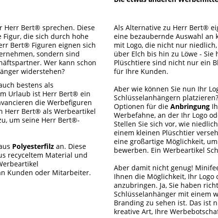
r Herr Bert® sprechen. Diese
Als Alternative zu Herr Bert® e
 Figur, die sich durch hohe
eine bezaubernde Auswahl an k
err Bert® Figuren eignen sich
mit Logo, die nicht nur niedlich
ternehmen, sondern sind
über Elch bis hin zu Löwe - Sie
häftspartner. Wer kann schon
Plüschtiere sind nicht nur ein 
hänger widerstehen?
für Ihre Kunden.
 auch bestens als
Aber wie können Sie nun Ihr Lo
m Urlaub ist Herr Bert® ein
Schlüsselanhängern platzieren?
 avancieren die Werbefiguren
Optionen für die
Anbringung
Ih
 Herr Bert® als Werbeartikel
Werbefahne, an der Ihr Logo o
zu, um seine Herr Bert®-
Stellen Sie sich vor, wie niedli
einem kleinen Plüschtier verseh
eine großartige Möglichkeit, um
 aus
Polyesterfilz
an. Diese
bewerben. Ein Werbeartikel Sch
s recyceltem Material und
Werbeartikel
Aber damit nicht genug! Minifee
an Kunden oder Mitarbeiter.
Ihnen die Möglichkeit, Ihr Log
anzubringen. Ja, Sie haben rich
Schlüsselanhänger mit einem wi
Branding zu sehen ist. Das ist n
kreative Art, Ihre Werbebotschaf