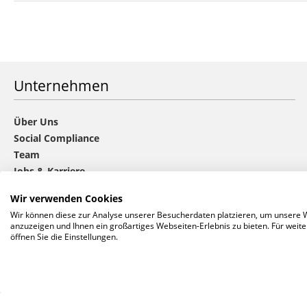
Unternehmen
Über Uns
Social Compliance
Team
Jobs & Karriere
Nachhaltigkeit
Wir verwenden Cookies
Die CHOICE-Gruppe
Wir können diese zur Analyse unserer Besucherdaten platzieren, um unsere We
Datenschutz
anzuzeigen und Ihnen ein großartiges Webseiten-Erlebnis zu bieten. Für wei
Cookie-Einstellungen anpassen
öffnen Sie die Einstellungen.
Impressum
Barrierefreiheit