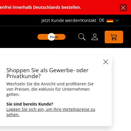
enfrei innerhalb Deutschlands bestellen.
DE
Jetzt Kunde werden!
Kontakt
Sprachnavi
Privat
Farbe
Shoppen Sie als Gewerbe- oder
Privatkunde?
Wechseln Sie die Ansicht und profitieren Sie
von Preisen, die exklusiv für Unternehmen
gelten.
Sie sind bereits Kunde?
Loggen Sie sich ein, um Ihre Vorteilspreise zu
sehen.