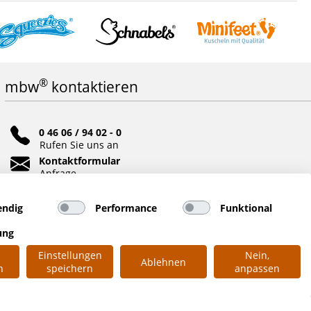
®
mbw
kontaktieren
0 46 06 / 94 02 - 0
Rufen Sie uns an
Kontaktformular
Anfrage
Soziale Netzwerke
ndig
Performance
Funktional
ung
Einstellungen
Nein,
Ablehnen
n
speichern
anpassen