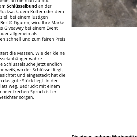
teile, an die man ad hoc
t am
Schlüsselbund
an der
Rucksack, dem Koffer oder dem
iell bei einem lustigen
Bert® Figuren, wird Ihre Marke
s Giveaway bei einem Event
oder allgemein als
en schnell und zum fairen Preis
tert die Massen. Wie der kleine
lüsselanhänger wahre
 Schlüsselsuche jetzt endlich
r weiß, wo der Schlüssel liegt,
sichtet und eingesteckt hat die
 das gute Stück liegt. In der
Platz weg. Bedruckt mit einem
n oder frechen Spruch ist er
Gesichter sorgen.
Die etwas anderen Werbemitte