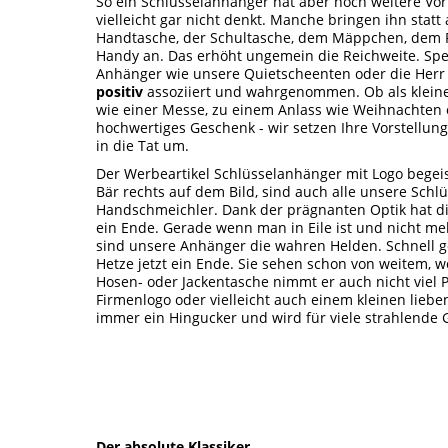
So ein Schlüsselanhänger hat aber noch weitere Vor
vielleicht gar nicht denkt. Manche bringen ihn stat
Handtasche, der Schultasche, dem Mäppchen, dem 
Handy an. Das erhöht ungemein die Reichweite. Spez
Anhänger wie unsere Quietscheenten oder die Herr 
positiv
assoziiert und wahrgenommen. Ob als kleine
wie einer Messe, zu einem Anlass wie Weihnachten 
hochwertiges Geschenk - wir setzen Ihre Vorstellung
in die Tat um.
Der Werbeartikel Schlüsselanhänger mit Logo begeis
Bär rechts auf dem Bild, sind auch alle unsere Sch
Handschmeichler. Dank der prägnanten Optik hat die
ein Ende. Gerade wenn man in Eile ist und nicht meh
sind unsere Anhänger die wahren Helden. Schnell ge
Hetze jetzt ein Ende. Sie sehen schon von weitem, wo
Hosen- oder Jackentasche nimmt er auch nicht viel 
Firmenlogo oder vielleicht auch einem kleinen liebe
immer ein Hingucker und wird für viele strahlende 
Der absolute Klassiker