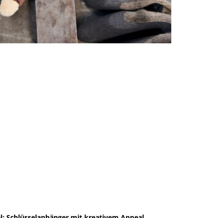
l: Schlüsselanhänger mit kreativem Appeal