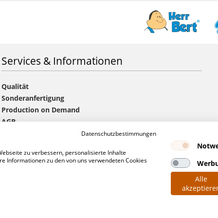
Services & Informationen
Qualität
Sonderanfertigung
Production on Demand
AGB
Versandkosten & Lieferzeiten
Datenschutzbestimmungen
Handelspartner werden
Notwe
bseite zu verbessern, personalisierte Inhalte
Hinweise zu Angeboten & Aufträgen
tere Informationen zu den von uns verwendeten Cookies
Werb
Schutzrechtshinweise
Alle
Newsarchiv
akzeptiere
FAQ