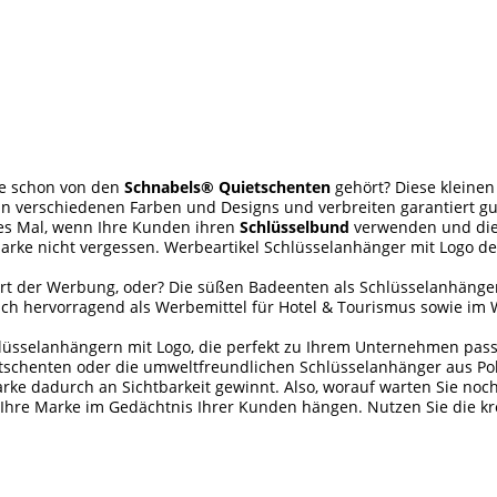
ie schon von den
Schnabels® Quietschenten
gehört? Diese kleinen
 in verschiedenen Farben und Designs und verbreiten garantiert gu
des Mal, wenn Ihre Kunden ihren
Schlüsselbund
verwenden und die 
arke nicht vergessen. Werbeartikel Schlüsselanhänger mit Logo de
Art der Werbung, oder? Die süßen Badeenten als Schlüsselanhänger 
sich hervorragend als Werbemittel für Hotel & Tourismus sowie im
üsselanhängern mit Logo, die perfekt zu Ihrem Unternehmen passen.
schenten oder die umweltfreundlichen Schlüsselanhänger aus Polye
ke dadurch an Sichtbarkeit gewinnt. Also, worauf warten Sie noch?
Ihre Marke im Gedächtnis Ihrer Kunden hängen. Nutzen Sie die kr