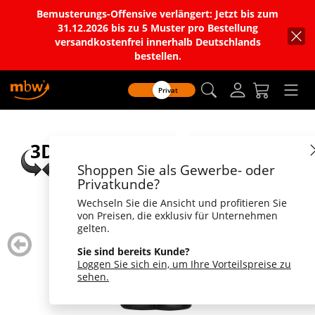
Bemusterungs-Offensive verlängert: Jetzt bis zum
31.12.2026 bis zu 5 Muster pro Bestellung
versandkostenfrei innerhalb Deutschlands
bestellen.
Privat
Shoppen Sie als Gewerbe- oder
Privatkunde?
Wechseln Sie die Ansicht und profitieren Sie
von Preisen, die exklusiv für Unternehmen
gelten.
zurück
weiter
blättern
blätte
Sie sind bereits Kunde?
Loggen Sie sich ein, um Ihre Vorteilspreise zu
sehen.