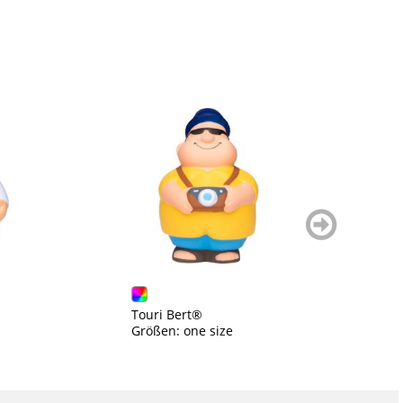
weiter
blättern
Touri Bert®
M
Größen: one size
Gr