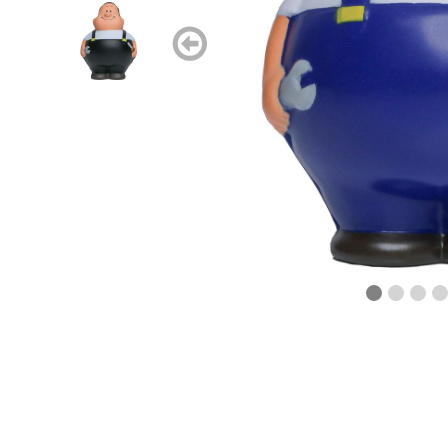
zurück
blättern