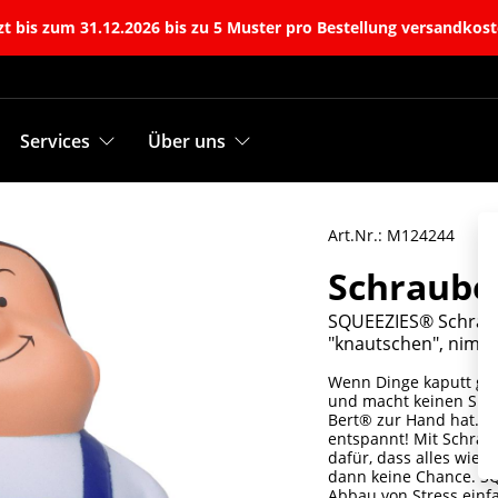
t bis zum 31.12.2026 bis zu 5 Muster pro Bestellung versandkost
Services
Über uns
Art.Nr.: M124244
Schraube
SQUEEZIES® Schraub
"knautschen", nimm
Wenn Dinge kaputt geh
und macht keinen Spaß
Bert® zur Hand hat. Mi
entspannt! Mit Schrau
dafür, dass alles wieder
dann keine Chance. S
Abbau von Stress ein