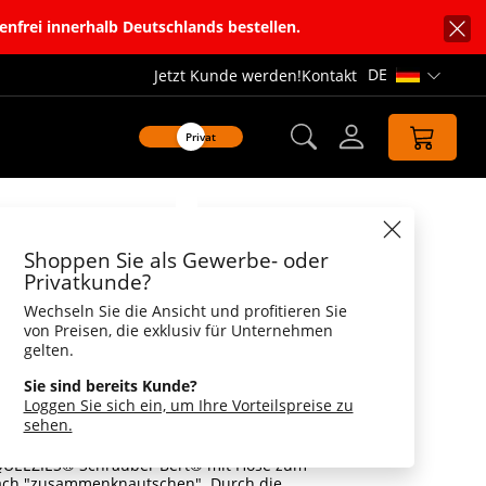
enfrei innerhalb Deutschlands bestellen.
DE
Jetzt Kunde werden!
Kontakt
Sprachnavi
Privat
Datenblatt
Shoppen Sie als Gewerbe- oder
r Bert®
Privatkunde?
Wechseln Sie die Ansicht und profitieren Sie
er Bert®, zum Stressabbau
von Preisen, die exklusiv für Unternehmen
t Ursprungsform wieder ein.
gelten.
en und repariert werden müssen, stresst das
Sie sind bereits Kunde?
. Dann ist es gut, wenn man einen Schrauber
Loggen Sie sich ein, um Ihre Vorteilspreise zu
t ihm ist jeder Werkstattbesuch total
sehen.
benschlüssel und Schraubendreher sorgt er
 so funktioniert, wie es soll – da hat Stress
QUEEZIES® Schrauber Bert® mit Hose zum
fach "zusammenknautschen". Durch die