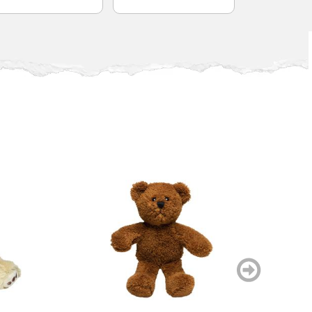
weiter
blättern