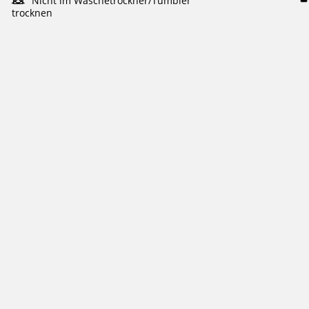
d
Nicht im Wäschetrockner/Tumbler
trocknen