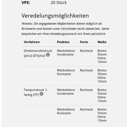
VPE:
20 Stück
Veredelungsmöglichkeiten
Hinweis: Die angegebenen Maßeinheiten dienen lediglich als
Richtwerte und können unter Umständen leicht abweichen. Gerne
besprechen wir Ihren Veredelungswunsch mit Ihnen persönlich.
Verfahren
Position
Form
Maße
Direkttransferdruck
Werbefahne
Rechteck
Breite:
Vorderseite
55mm
[plus] (DTplus)
Höhe:
15mm
Werbefahne
Rechteck
Breite:
Rückseite
55mm
Höhe:
15mm
Tampondruck 1-
Werbefahne
Rechteck
Breite:
Vorderseite
55mm
farbig (TP)
Höhe:
15mm
Werbefahne
Rechteck
Breite:
Rückseite
55mm
Höhe:
15mm