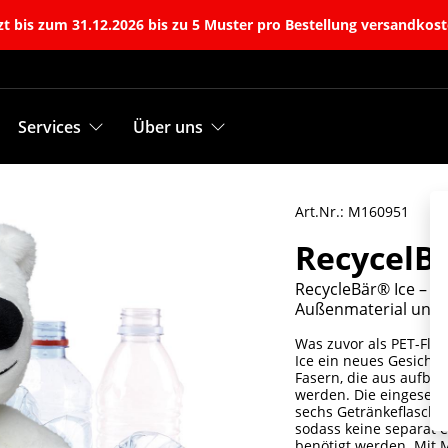
t bis zum 31.12.2026 bis zu 5 Muster pro Bestellung versandkost
Services
Über uns
Art.Nr.: M160951
RecycelB
RecycleBär® Ice – k
Außenmaterial und F
Was zuvor als PET-Fla
Ice ein neues Gesicht
Fasern, die aus aufbe
werden. Die eingesetz
sechs Getränkeflaschen
sodass keine separat 
benötigt werden. Mit M