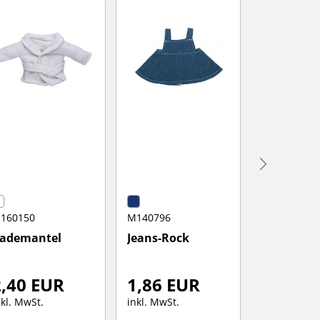
160150
M140796
M140827
ademantel
Jeans-Rock
Umhang, 
2,40 EUR
1,86 EUR
3,00 E
nkl. MwSt.
inkl. MwSt.
inkl. MwSt.