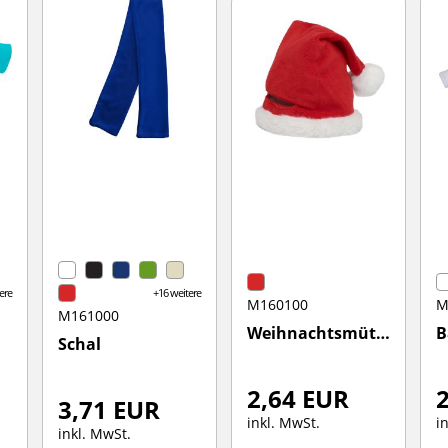
ere
+16 weitere
M160100
M
M161000
Weihnachtsmütze
B
Schal
2,64 EUR
3,71 EUR
inkl. MwSt.
i
inkl. MwSt.