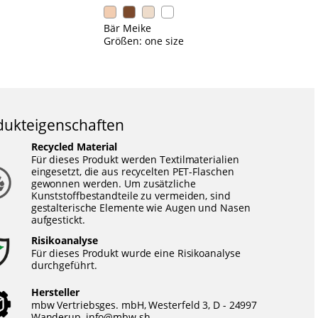
Bär Meike
B
Größen: one size
Gr
dukteigenschaften
Recycled Material
Für dieses Produkt werden Textilmaterialien
eingesetzt, die aus recycelten PET-Flaschen
gewonnen werden. Um zusätzliche
Kunststoffbestandteile zu vermeiden, sind
gestalterische Elemente wie Augen und Nasen
aufgestickt.
Risikoanalyse
Für dieses Produkt wurde eine Risikoanalyse
durchgeführt.
Hersteller
mbw Vertriebsges. mbH, Westerfeld 3, D - 24997
Wanderup,
info@mbw.sh