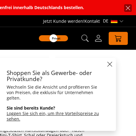
enfrei innerhalb Deutschlands bestellen.
DE
Jetzt Kunde werden!
Kontakt
Sprachnavi
Privat
Datenblatt
Shoppen Sie als Gewerbe- oder
är® Ice
Privatkunde?
Wechseln Sie die Ansicht und profitieren Sie
uschelweicher Werbebär mit
von Preisen, die exklusiv für Unternehmen
üllung aus recyceltem Polyester
gelten.
sche im Einsatz war, bekommt im RecycleBear®
Sie sind bereits Kunde?
: Außenmaterial und Füllung bestehen aus
Loggen Sie sich ein, um Ihre Vorteilspreise zu
reiteten Post-Consumer-PET-Flaschen gewonnen
sehen.
te Materialmenge entspricht rechnerisch etwa
 à 500 ml. Augen und Nase sind gestickt,
eingesetzten Kunststoffaugen oder -nasen
ini-T-Shirt, Schal oder Dreieckstuch und