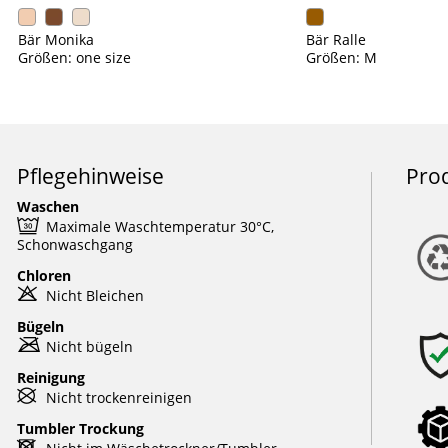
Bär Monika
Bär Ralle
Größen: one size
Größen: M
Pflegehinweise
Pro
Waschen
e
Maximale Waschtemperatur 30°C,
Schonwaschgang
Chloren
o
Nicht Bleichen
Bügeln
m
Nicht bügeln
Reinigung
U
Nicht trockenreinigen
Tumbler Trockung