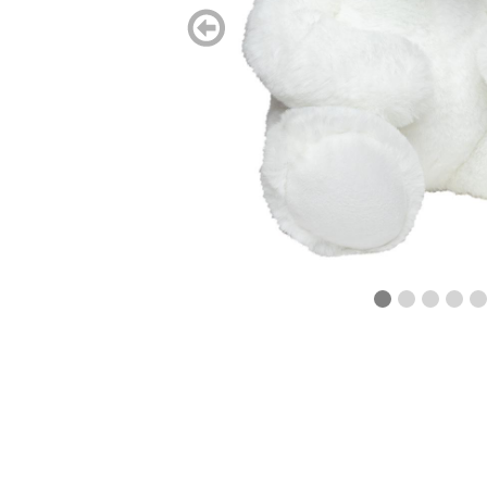
zurück
blättern