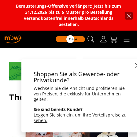
Bemusterungs-Offensive verlängert: Jetzt bis zum
31.12.2026 bis zu 5 Muster pro Bestellung
versandkostenfrei innerhalb Deutschlands
bestellen.
Privat
Shoppen Sie als Gewerbe- oder
Privatkunde?
Wechseln Sie die Ansicht und profitieren Sie
von Preisen, die exklusiv für Unternehmen
Themenbox Fußball
gelten.
Sie sind bereits Kunde?
Loggen Sie sich ein, um Ihre Vorteilspreise zu
sehen.