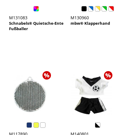
M131083
M130960
Schnabels® Quietsche-Ente
mbw® Klapperhand
Fußballer
M117890
M140801