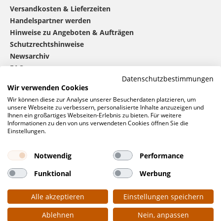
Versandkosten & Lieferzeiten
Handelspartner werden
Hinweise zu Angeboten & Aufträgen
Schutzrechtshinweise
Newsarchiv
FAQ
Datenschutzbestimmungen
Wir verwenden Cookies
®
mbw
kontaktieren
Wir können diese zur Analyse unserer Besucherdaten platzieren, um
unsere Webseite zu verbessern, personalisierte Inhalte anzuzeigen und
Ihnen ein großartiges Webseiten-Erlebnis zu bieten. Für weitere
Informationen zu den von uns verwendeten Cookies öffnen Sie die
0 46 06 / 94 02 - 0
Einstellungen.
Rufen Sie uns an
Kontaktformular
Notwendig
Performance
Anfrage
Funktional
Werbung
Soziale Netzwerke
Alle akzeptieren
Einstellungen speichern
Ablehnen
Nein, anpassen