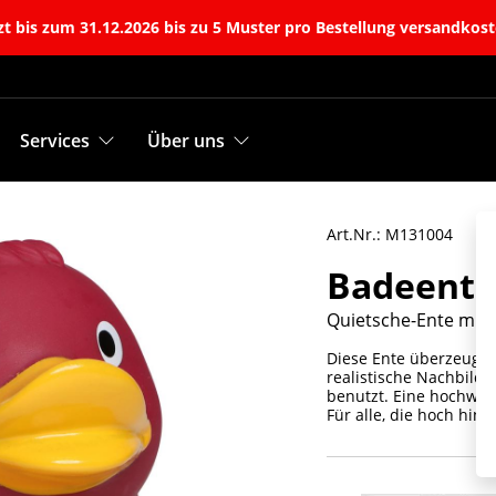
t bis zum 31.12.2026 bis zu 5 Muster pro Bestellung versandkost
Services
Über uns
Art.Nr.: M131004
Badeente
Quietsche-Ente mit 
Diese Ente überzeugt d
realistische Nachbildun
benutzt. Eine hochwer
Für alle, die hoch hina