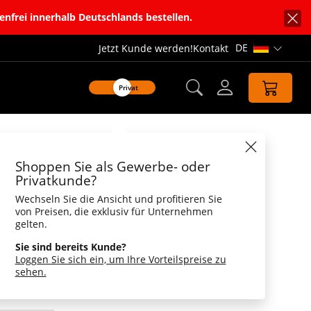
enfrei innerhalb Deutschlands bestellen.
DE
Jetzt Kunde werden!
Kontakt
Sprachnavi
Privat
Datenblatt
Shoppen Sie als Gewerbe- oder
 Wings
Privatkunde?
Wechseln Sie die Ansicht und profitieren Sie
Federoptik
von Preisen, die exklusiv für Unternehmen
gelten.
urch Federoptik auf Ihren Flügeln. Die fast
g sieht so aus, als ob diese Ente die Flügel
Sie sind bereits Kunde?
tige Quietscheente für die besonderen Events.
Loggen Sie sich ein, um Ihre Vorteilspreise zu
us wollen.
sehen.