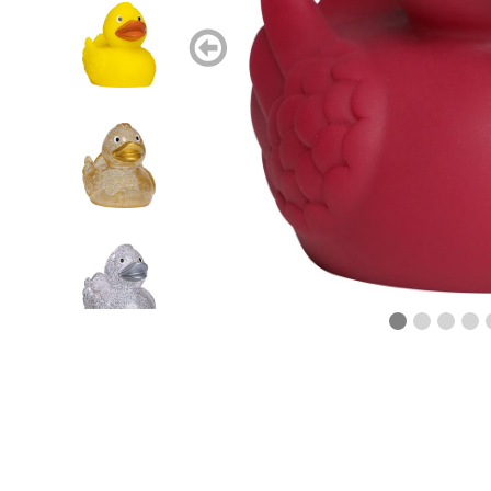
zurück
blättern