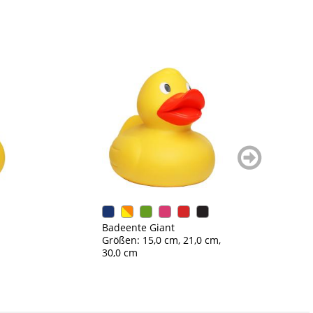
weiter
blättern
Badeente Giant
Q
Größen: 15,0 cm, 21,0 cm,
G
30,0 cm