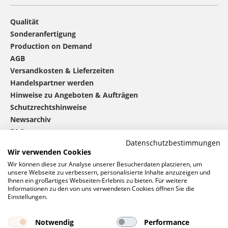
Qualität
Sonderanfertigung
Production on Demand
AGB
Versandkosten & Lieferzeiten
Handelspartner werden
Hinweise zu Angeboten & Aufträgen
Schutzrechtshinweise
Newsarchiv
FAQ
Datenschutzbestimmungen
Wir verwenden Cookies
®
mbw
kontaktieren
Wir können diese zur Analyse unserer Besucherdaten platzieren, um
unsere Webseite zu verbessern, personalisierte Inhalte anzuzeigen und
Ihnen ein großartiges Webseiten-Erlebnis zu bieten. Für weitere
Informationen zu den von uns verwendeten Cookies öffnen Sie die
0 46 06 / 94 02 - 0
Einstellungen.
Rufen Sie uns an
Kontaktformular
Notwendig
Performance
Anfrage