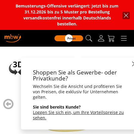
Bemusterungs-Offensive verlängert: Jetzt bis zum
31.12.2026 bis zu 5 Muster pro Bestellung
versandkostenfrei innerhalb Deutschlands
bestellen.
Privat
Shoppen Sie als Gewerbe- oder
Privatkunde?
Wechseln Sie die Ansicht und profitieren Sie
von Preisen, die exklusiv für Unternehmen
gelten.
zurück
weiter
blättern
blätte
Sie sind bereits Kunde?
Loggen Sie sich ein, um Ihre Vorteilspreise zu
sehen.