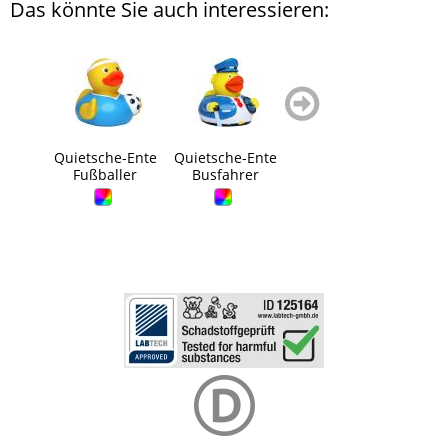
Das könnte Sie auch interessieren:
zurück
weiter
blättern
blättern
Quietsche-Ente
Quietsche-Ente
Quietsche-Ente
Quie
Fußballer
Busfahrer
Maler
Vi