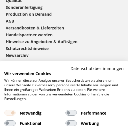
Qualität
Sonderanfertigung
Production on Demand
AGB
Versandkosten & Lieferzeiten
Handelspartner werden
Hinweise zu Angeboten & Aufträgen
Schutzrechtshinweise
Newsarchiv
FAQ
Datenschutzbestimmungen
Wir verwenden Cookies
®
mbw
kontaktieren
Wir können diese zur Analyse unserer Besucherdaten platzieren, um
unsere Webseite zu verbessern, personalisierte Inhalte anzuzeigen und
Ihnen ein großartiges Webseiten-Erlebnis zu bieten. Für weitere
Informationen zu den von uns verwendeten Cookies öffnen Sie die
0 46 06 / 94 02 - 0
Einstellungen.
Rufen Sie uns an
Kontaktformular
Notwendig
Performance
Anfrage
Funktional
Werbung
Soziale Netzwerke