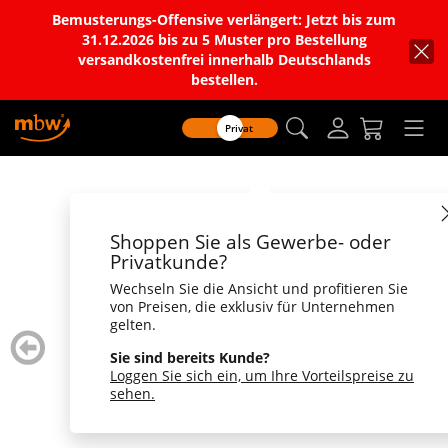
Bemusterungs-Offensive verlängert: Jetzt bis zum
31.12.2026 bis zu 5 Muster pro Bestellung
versandkostenfrei innerhalb Deutschlands
bestellen.
Privat
Shoppen Sie als Gewerbe- oder
Privatkunde?
Wechseln Sie die Ansicht und profitieren Sie
von Preisen, die exklusiv für Unternehmen
gelten.
zurück
weiter
blättern
blätte
Sie sind bereits Kunde?
Loggen Sie sich ein, um Ihre Vorteilspreise zu
sehen.