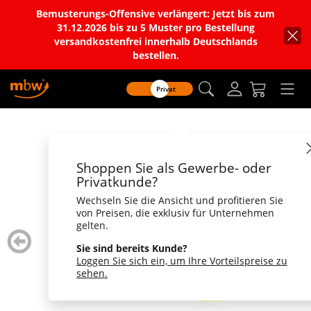
Bemusterungs-Offensive verlängert: Jetzt bis zum
31.12.2026 bis zu 5 Muster pro Bestellung
versandkostenfrei innerhalb Deutschlands
bestellen.
Privat
Shoppen Sie als Gewerbe- oder
Privatkunde?
Wechseln Sie die Ansicht und profitieren Sie
von Preisen, die exklusiv für Unternehmen
gelten.
zurück
weiter
blättern
blätte
Sie sind bereits Kunde?
Loggen Sie sich ein, um Ihre Vorteilspreise zu
sehen.