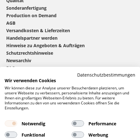
Qualität
Sonderanfertigung
Production on Demand
AGB
Versandkosten & Lieferzeiten
Handelspartner werden
Hinweise zu Angeboten & Aufträgen
Schutzrechtshinweise
Newsarchiv
FAQ
Datenschutzbestimmungen
Wir verwenden Cookies
®
mbw
kontaktieren
Wir können diese zur Analyse unserer Besucherdaten platzieren, um
unsere Webseite zu verbessern, personalisierte Inhalte anzuzeigen und
Ihnen ein großartiges Webseiten-Erlebnis zu bieten. Für weitere
Informationen zu den von uns verwendeten Cookies öffnen Sie die
0 46 06 / 94 02 - 0
Einstellungen.
Rufen Sie uns an
Kontaktformular
Notwendig
Performance
Anfrage
Funktional
Werbung
Soziale Netzwerke