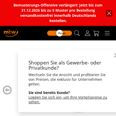
Bemusterungs-Offensive verlängert: Jetzt bis zum
31.12.2026 bis zu 5 Muster pro Bestellung
versandkostenfrei innerhalb Deutschlands
bestellen.
Privat
Shoppen Sie als Gewerbe- oder
Privatkunde?
Wechseln Sie die Ansicht und profitieren Sie
von Preisen, die exklusiv für Unternehmen
gelten.
zurück
weiter
blättern
blätte
Sie sind bereits Kunde?
Loggen Sie sich ein, um Ihre Vorteilspreise zu
sehen.