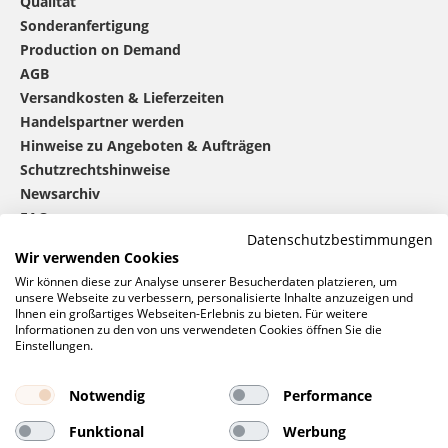
Qualität
Sonderanfertigung
Production on Demand
AGB
Versandkosten & Lieferzeiten
Handelspartner werden
Hinweise zu Angeboten & Aufträgen
Schutzrechtshinweise
Newsarchiv
FAQ
Datenschutzbestimmungen
Wir verwenden Cookies
®
mbw
kontaktieren
Wir können diese zur Analyse unserer Besucherdaten platzieren, um
unsere Webseite zu verbessern, personalisierte Inhalte anzuzeigen und
Ihnen ein großartiges Webseiten-Erlebnis zu bieten. Für weitere
Informationen zu den von uns verwendeten Cookies öffnen Sie die
0 46 06 / 94 02 - 0
Einstellungen.
Rufen Sie uns an
Kontaktformular
Notwendig
Performance
Anfrage
Funktional
Werbung
Soziale Netzwerke